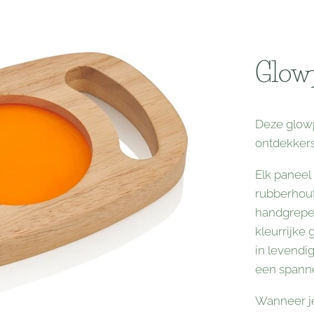
Glowp
Deze glowp
ontdekkers
Elk paneel
rubberhout
handgrepen
kleurrijke 
in levendi
een spanne
Wanneer je