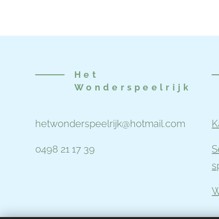
Het
Wonderspeelrijk
hetwonderspeelrijk@hotmail.com
K
0498 21 17 39
S
s
W