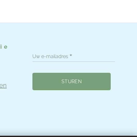
ie
Uw e-mailadres
STUREN
en