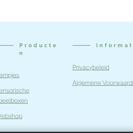
Producte
Informat
n
Privacybeleid
ampjes
Algemene Voorwaard
ensorische
peelboxen
ebshop