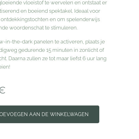
gloeiende vloeistof te wervelen en ontstaat er
iserend en boeiend spektakel. Ideaal voor
ke ontdekkingstochten en om spelenderwijs
nde woordenschat te stimuleren.
-in-the-dark panelen te activeren, plaats je
igweg gedurende 15 minuten in zonlicht of
icht. Daarna zullen ze tot maar liefst 6 uur lang
eien!
€
OEVOEGEN AAN DE WINKELWAGEN