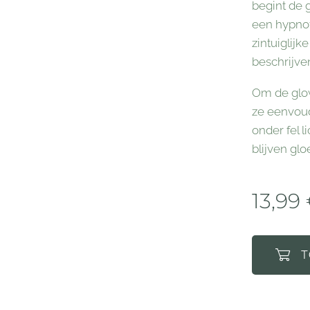
begint de 
een hypnot
zintuiglij
beschrijve
Om de glow
ze eenvoud
onder fel l
blijven glo
13,99
T