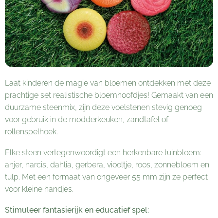
Laat kinderen de magie van bloemen ontdekken met deze
prachtige set realistische bloemhoofdjes!
Gemaakt van een
duurzame steenmix, zijn deze voelstenen stevig genoeg
voor gebruik in de modderkeuken, zandtafel of
rollenspelhoek.
Elke steen vertegenwoordigt een herkenbare tuinbloem:
anjer, narcis, dahlia, gerbera, viooltje, roos, zonnebloem en
tulp.
Met een formaat van ongeveer 55 mm zijn ze perfect
voor kleine handjes.
Stimuleer fantasierijk en educatief spel: